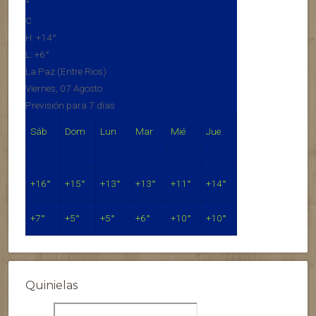
°
C
H:
+
14°
L:
+
6°
La Paz (Entre Rios)
Viernes, 07 Agosto
Previsión para 7 días
Sáb
Dom
Lun
Mar
Mié
Jue
+
16°
+
15°
+
13°
+
13°
+
11°
+
14°
+
7°
+
5°
+
5°
+
6°
+
10°
+
10°
Quinielas