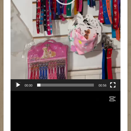
00:00
00:56
Reproductor
de
vídeo