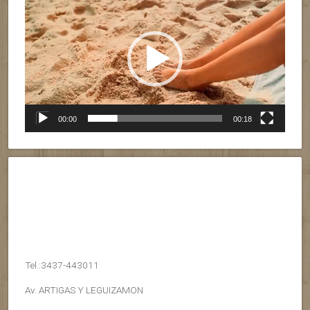
de
vídeo
00:00
00:18
Tel.:3437-443011
Av. ARTIGAS Y LEGUIZAMON