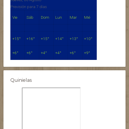
Previsión para 7 días
Vie
Sáb
Dom
Lun
Mar
Mié
+
15°
+
16°
+
15°
+
14°
+
13°
+
10°
+
6°
+
6°
+
4°
+
4°
+
6°
+
9°
Quinielas