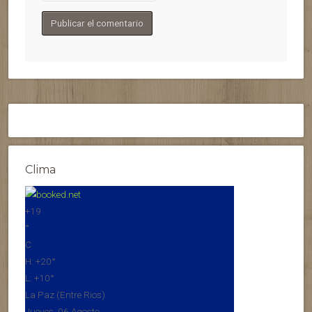
Clima
+
19
°
C
H:
+
20°
L:
+
10°
La Paz (Entre Rios)
Jueves, 06 Agosto