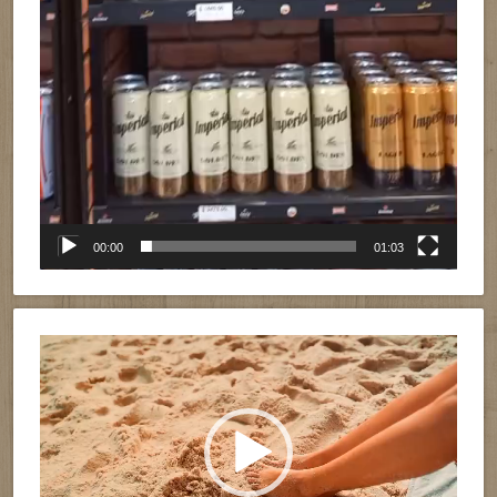
00:00
01:03
Reproductor
de
vídeo