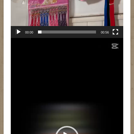
00:00
00:56
Reproductor
de
vídeo