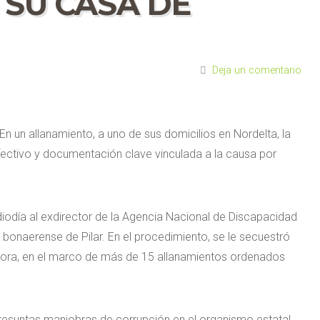
 SU CASA DE
Deja un comentario
En un allanamiento, a uno de sus domicilios en Nordelta, la
fectivo y documentación clave vinculada a la causa por
diodía al exdirector de la Agencia Nacional de Discapacidad
 bonaerense de Pilar. En el procedimiento, se le secuestró
dora, en el marco de más de 15 allanamientos ordenados
presuntas maniobras de corrupción en el organismo estatal,