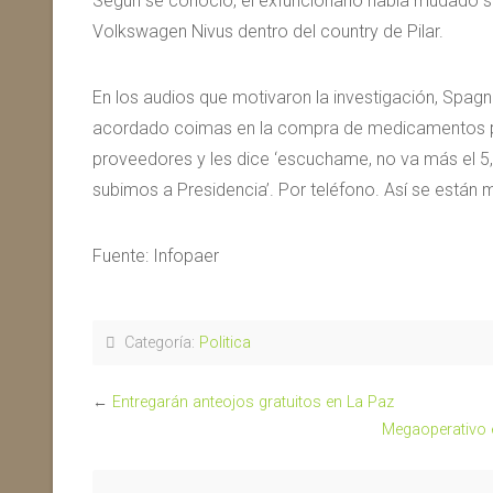
Según se conoció, el exfuncionario había mudado su
Volkswagen Nivus dentro del country de Pilar.
En los audios que motivaron la investigación, Spagn
acordado coimas en la compra de medicamentos par
proveedores y les dice ‘escuchame, no va más el 5, v
subimos a Presidencia’. Por teléfono. Así se están 
Fuente: Infopaer
Categoría:
Politica
←
Entregarán anteojos gratuitos en La Paz
Megaoperativo e