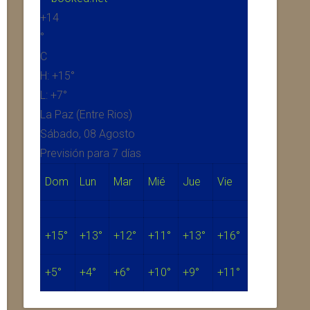
+
14
°
C
H:
+
15°
L:
+
7°
La Paz (Entre Rios)
Sábado, 08 Agosto
Previsión para 7 días
Dom
Lun
Mar
Mié
Jue
Vie
+
15°
+
13°
+
12°
+
11°
+
13°
+
16°
+
5°
+
4°
+
6°
+
10°
+
9°
+
11°