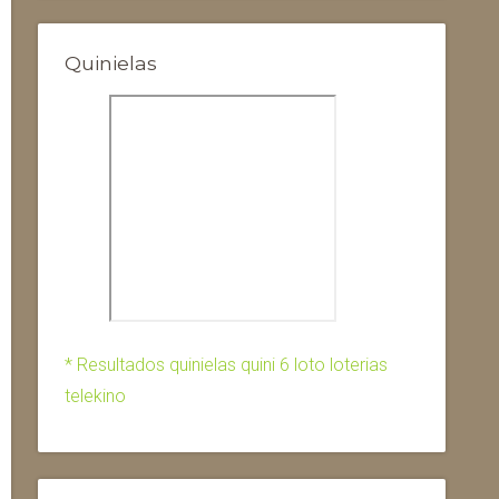
Quinielas
* Resultados quinielas quini 6 loto loterias
telekino