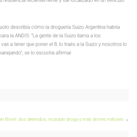
 residencia recientemente y fue localizado en un vehículo
uolo describía cómo la droguería Suizo Argentina habría
a la ANDIS: “La gente de la Suizo llama a los
as a tener que poner el 8, lo traés a la Suizo y nosotros lo
manejando”, se lo escucha afirmar.
n Bovril: dos detenidos, incautan droga y más de tres millones
→