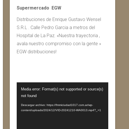
Supermercado EGW
Distribuciones de Enrique Gustavo Wensel
S.R.L . Calle Pedro Garcia a metros del
Hospital de La Paz. «Nuestra trayectoria ,
avala nuestro compromiso con la gente »
EGW distribuciones!
Reproductor
Media error: Format(s) not supported or source(s)
de
not found
vídeo
Descargar archivo: https://fmmiciudad1017.com.ar/wp-
content/uploads/2024/12/VID-20241210-WA0013.mp4?_=1