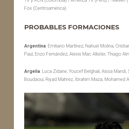
TV
y
RCN
(Colombia) /
América TV
(Perú) /
Televen
(
Fox (Centroamérica)
PROBABLES FORMACIONES
Argentina
: Emiliano Martínez; Nahuel Molina, Cris
Paul, Enzo Fernández, Alexis Mac Allister, Thiago A
Argelia
: Luca Zidane; Youcef Belghali, Aïssa Mandi,
Boudaoui; Riyad Mahrez, Ibrahim Maza, Mohamed A