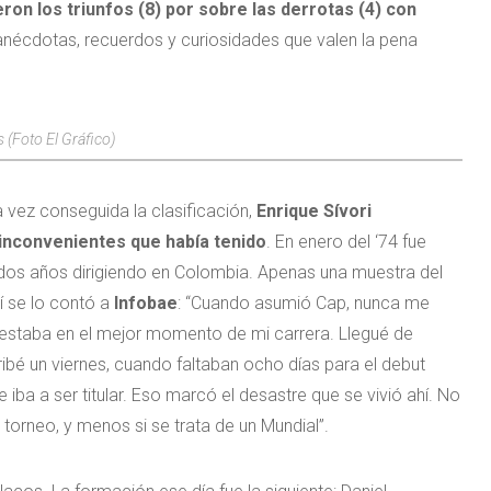
ron los triunfos (8) por sobre las derrotas (4) con
anécdotas, recuerdos y curiosidades que valen la pena
 (Foto El Gráfico)
 vez conseguida la clasificación,
Enrique Sívori
 inconvenientes que había tenido
. En enero del ‘74 fue
a dos años dirigiendo en Colombia. Apenas una muestra del
sí se lo contó a
Infobae
: “Cuando asumió Cap, nunca me
estaba en el mejor momento de mi carrera. Llegué de
ribé un viernes, cuando faltaban ocho días para el debut
ba a ser titular. Eso marcó el desastre que se vivió ahí. No
torneo, y menos si se trata de un Mundial”.