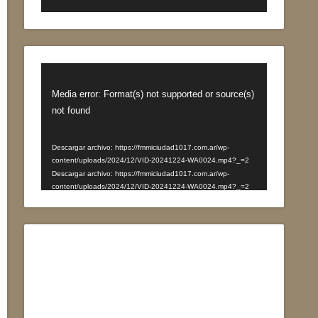
Reproductor
de
Media error: Format(s) not supported or source(s)
vídeo
not found
Descargar archivo: https://fmmiciudad1017.com.ar/wp-
content/uploads/2024/12/VID-20241224-WA0024.mp4?_=2
Descargar archivo: https://fmmiciudad1017.com.ar/wp-
content/uploads/2024/12/VID-20241224-WA0024.mp4?_=2