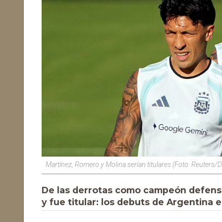
Martínez, Romero y Molina serían titulares (Foto: Reuters
De las derrotas como campeón defenso
y fue titular: los debuts de Argentina 