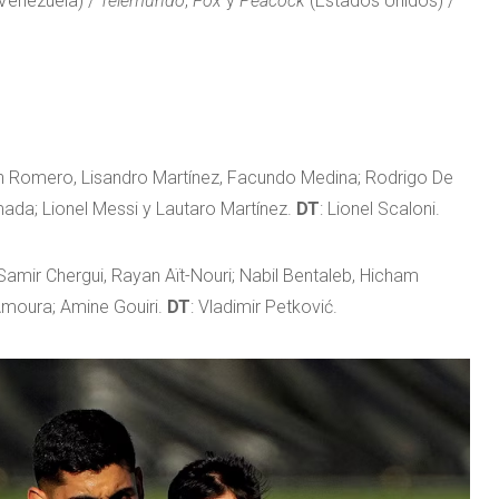
Venezuela) /
Telemundo
,
Fox
y
Peacock
(Estados Unidos) /
tian Romero, Lisandro Martínez, Facundo Medina; Rodrigo De
lmada; Lionel Messi y Lautaro Martínez.
DT
: Lionel Scaloni.
 Samir Chergui, Rayan Aït-Nouri; Nabil Bentaleb, Hicham
moura; Amine Gouiri.
DT
: Vladimir Petković.