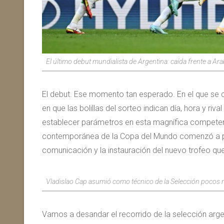
El último debut mundialista de Argentina: caída frente a 
El debut. Ese momento tan esperado. En el que se
en que las bolillas del sorteo indican día, hora y riv
establecer parámetros en esta magnífica competenci
contemporánea de la Copa del Mundo comenzó a par
comunicación y la instauración del nuevo trofeo que
Vladislao Cap asumió como técnico de la Selección pocos 
Vamos a desandar el recorrido de la selección arg