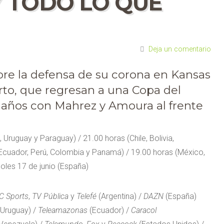
 TODO LO QUE
Deja un comentario
abre la defensa de su corona en Kansas
erto, que regresan a una Copa del
años con Mahrez y Amoura al frente
, Uruguay y Paraguay) / 21.00 horas (Chile, Bolivia,
(Ecuador, Perú, Colombia y Panamá) / 19.00 horas (México,
oles 17 de junio (España)
C Sports
,
TV Pública
y
Telefé
(Argentina) /
DAZN
(España)
Uruguay) /
Teleamazonas
(Ecuador) /
Caracol