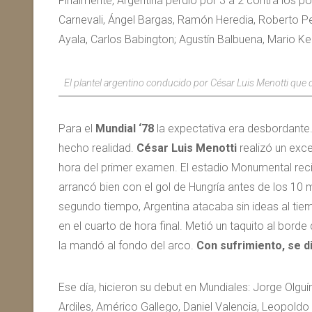
Finalmente, Argentina perdió por 3 a 2 contra los po
Carnevali, Ángel Bargas, Ramón Heredia, Roberto Per
Ayala, Carlos Babington; Agustín Balbuena, Mario 
El plantel argentino conducido por César Luis Menotti que di
Para el
Mundial ‘78
la expectativa era desbordante.
hecho realidad.
César Luis Menotti
realizó un exce
hora del primer examen. El estadio Monumental recié
arrancó bien con el gol de Hungría antes de los 10
segundo tiempo, Argentina atacaba sin ideas al ti
en el cuarto de hora final. Metió un taquito al borde 
la mandó al fondo del arco.
Con sufrimiento, se di
Ese día, hicieron su debut en Mundiales: Jorge Olguín
Ardiles, Américo Gallego, Daniel Valencia, Leopoldo