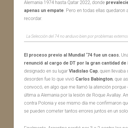
Alemania 1974 hasta Qatar 2022, donde
prevalecie
apenas un empate
. Pero en todas ellas quedaron 
recordar.
La Selección del 74 no anduvo bien por problemas externos
El proceso previo al Mundial ‘74 fue un caos.
Una
renunció
al cargo de DT por la gran cantidad de
designado en su lugar
Vladislao Cap
, quien llevab
desorden fue lo que vivió
Carlos Babington
, que a
convocó, en algo que me llamó la atención porque 
última a Alemania por la lesión de Roque Avallay. Ar
contra Polonia y ese mismo día me confirmaron que i
se pueden cometer tantos errores juntos en un solo 