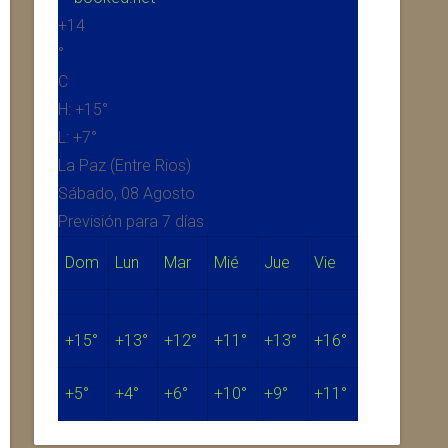
+
14
°
C
H:
+
15°
L:
+
7°
La Paz (Entre Rios)
Sábado, 08 Agosto
Previsión para 7 días
Dom
Lun
Mar
Mié
Jue
Vie
+
15°
+
13°
+
12°
+
11°
+
13°
+
16°
+
5°
+
4°
+
6°
+
10°
+
9°
+
11°