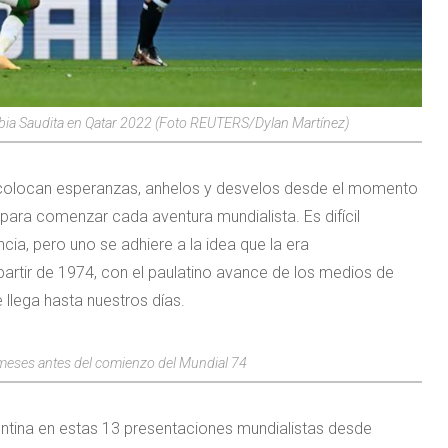
Arabia Saudita en Qatar 2022 (Foto REUTERS/Dylan Martínez)
 colocan esperanzas, anhelos y desvelos desde el momento
al para comenzar cada aventura mundialista. Es difícil
a, pero uno se adhiere a la idea que la era
tir de 1974, con el paulatino avance de los medios de
 llega hasta nuestros días.
meses antes del comienzo del Mundial 74
entina en estas 13 presentaciones mundialistas desde