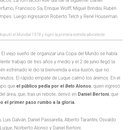
lacos. La formación ese día fue la siguiente: Daniel
fumo, Francisco Sa, Enrique Wolff; Miguel Brindisi, Rubén
Kempes. Luego ingresaron Roberto Telch y René Houseman.
sputó el Mundial 1978 y logró la primera estrella albiceleste
 El viejo sueño de organizar una Copa del Mundo se había
lente trabajo de tres años y medio y el 2 de junio llegó la
n estrenado le dio la bienvenida a esa ilusión, que no
 minutos. El rápido empate de Luque calmó los ánimos. En el
empo que
el público pedía por el
Beto
Alonso
, quien ingresó
del área, que, tras un rebote, derivó en
Daniel Bertoni
, que
o el primer paso rumbo a la gloria.
, Luis Galván, Daniel Passarella, Alberto Tarantini, Osvaldo
 Luque, Norberto Alonso y Daniel Bertoni.