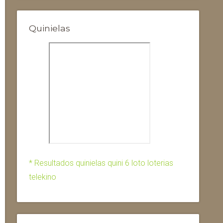
Quinielas
* Resultados quinielas quini 6 loto loterias
telekino