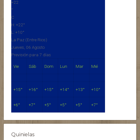
+
22
°
C
H:
+
22°
L:
+
10°
La Paz (Entre Rios)
Jueves, 06 Agosto
Previsión para 7 días
Vie
Sáb
Dom
Lun
Mar
Mié
+
15°
+
16°
+
15°
+
14°
+
13°
+
10°
+
6°
+
7°
+
5°
+
5°
+
5°
+
7°
Quinielas