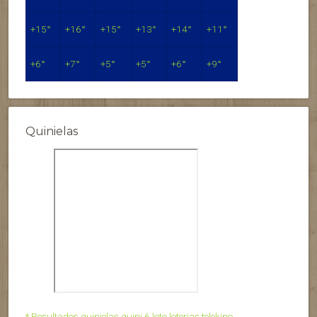
+
15°
+
16°
+
15°
+
13°
+
14°
+
11°
+
6°
+
7°
+
5°
+
5°
+
6°
+
9°
Quinielas
* Resultados quinielas quini 6 loto loterias telekino