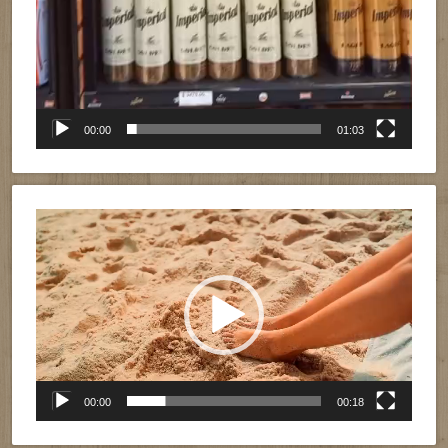
00:00
01:03
Reproductor
de
vídeo
00:00
00:18