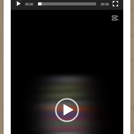
00:00
00:56
Reproductor
de
vídeo