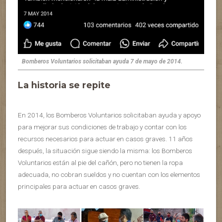
Bomberos Voluntarios solicitaban ayuda 7 de mayo de 2014.
La historia se repite
En 2014, los Bomberos Voluntarios solicitaban ayuda y apoyo
para mejorar sus condiciones de trabajo y contar con los
recursos necesarios para actuar en casos graves. 11 años
después, la situación sigue siendo la misma: los Bomberos
Voluntarios están al pie del cañón, pero no tienen la ropa
adecuada, no cobran sueldos y no cuentan con los elementos
principales para actuar en casos graves.