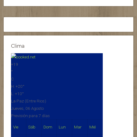
Clima
+
19
°
C
H:
+
20°
L:
+
10°
La Paz (Entre Rios)
Jueves, 06 Agosto
Previsión para 7 días
Vie
Sáb
Dom
Lun
Mar
Mié