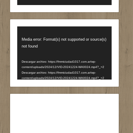
Reproductor
de
Media error: Format(s) not supported or source(s)
vídeo
not found
Descargar archivo: https://fmmiciudad1017.com.ar/wp-
content/uploads/2024/12/VID-20241224-WA0024.mp4?_=2
Descargar archivo: https://fmmiciudad1017.com.ar/wp-
content/uploads/2024/12/VID-20241224-WA0024.mp4?_=2