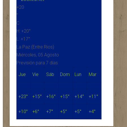
+
20
°
C
H:
+
20°
L:
+
17°
La Paz (Entre Rios)
Miércoles, 05 Agosto
Previsión para 7 días
Jue
Vie
Sáb
Dom
Lun
Mar
+
23°
+
15°
+
16°
+
15°
+
14°
+
11°
+
10°
+
6°
+
7°
+
5°
+
5°
+
4°