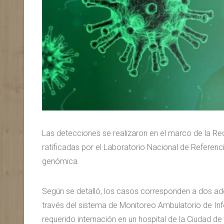
Las detecciones se realizaron en el marco de la Re
ratificadas por el Laboratorio Nacional de Referen
genómica.
Según se detalló, los casos corresponden a dos ado
través del sistema de Monitoreo Ambulatorio de Inf
requerido internación en un hospital de la Ciudad de