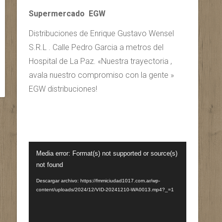
Supermercado EGW
Distribuciones de Enrique Gustavo Wensel
S.R.L . Calle Pedro Garcia a metros del
Hospital de La Paz. «Nuestra trayectoria ,
avala nuestro compromiso con la gente »
EGW distribuciones!
Reproductor
Media error: Format(s) not supported or source(s)
de
not found
vídeo
Descargar archivo: https://fmmiciudad1017.com.ar/wp-
content/uploads/2024/12/VID-20241210-WA0013.mp4?_=1