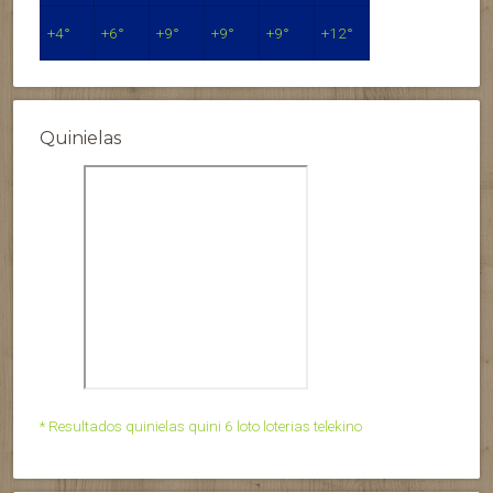
+
4°
+
6°
+
9°
+
9°
+
9°
+
12°
Quinielas
* Resultados quinielas quini 6 loto loterias telekino