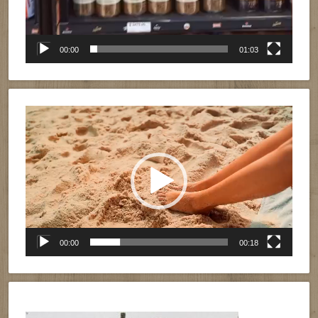
00:00
01:03
Reproductor
de
vídeo
00:00
00:18