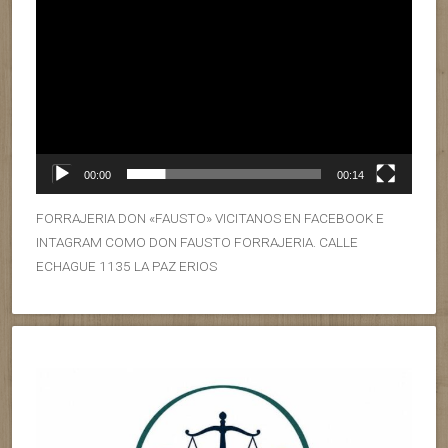
00:00
00:14
FORRAJERIA DON «FAUSTO» VICITANOS EN FACEBOOK E
INTAGRAM COMO DON FAUSTO FORRAJERIA. CALLE
ECHAGUE 1135 LA PAZ ERIOS