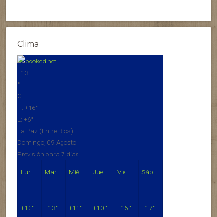
Clima
+
13
°
C
H:
+
16°
L:
+
6°
La Paz (Entre Rios)
Domingo, 09 Agosto
Previsión para 7 días
Lun
Mar
Mié
Jue
Vie
Sáb
+
13°
+
13°
+
11°
+
10°
+
16°
+
17°