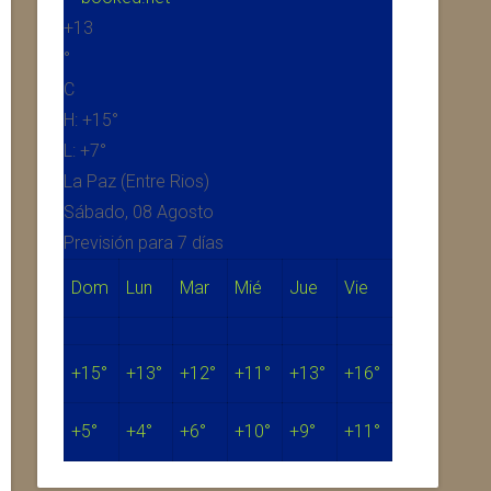
+
13
°
C
H:
+
15°
L:
+
7°
La Paz (Entre Rios)
Sábado, 08 Agosto
Previsión para 7 días
Dom
Lun
Mar
Mié
Jue
Vie
+
15°
+
13°
+
12°
+
11°
+
13°
+
16°
+
5°
+
4°
+
6°
+
10°
+
9°
+
11°