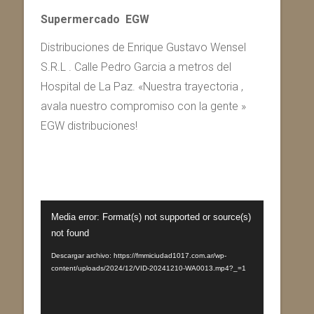
Supermercado EGW
Distribuciones de Enrique Gustavo Wensel
S.R.L . Calle Pedro Garcia a metros del
Hospital de La Paz. «Nuestra trayectoria ,
avala nuestro compromiso con la gente »
EGW distribuciones!
Reproductor
Media error: Format(s) not supported or source(s)
de
not found
vídeo
Descargar archivo: https://fmmiciudad1017.com.ar/wp-
content/uploads/2024/12/VID-20241210-WA0013.mp4?_=1