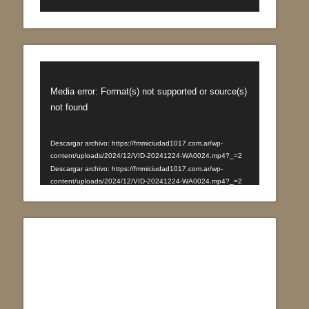
Reproductor
de
Media error: Format(s) not supported or source(s)
vídeo
not found
Descargar archivo: https://fmmiciudad1017.com.ar/wp-
content/uploads/2024/12/VID-20241224-WA0024.mp4?_=2
Descargar archivo: https://fmmiciudad1017.com.ar/wp-
content/uploads/2024/12/VID-20241224-WA0024.mp4?_=2