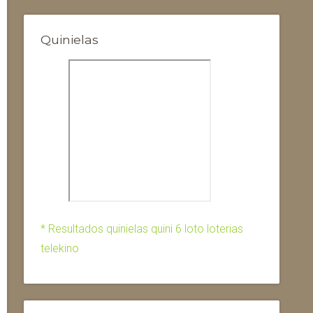
Quinielas
* Resultados quinielas quini 6 loto loterias
telekino