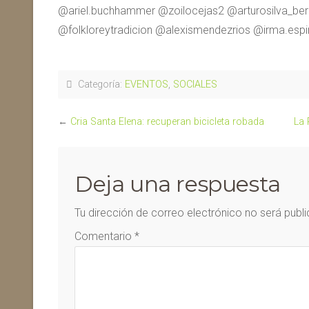
@ariel.buchhammer @zoilocejas2 @arturosilva_ber
@folkloreytradicion @alexismendezrios @irma.espi
Categoría:
EVENTOS
,
SOCIALES
←
Cria Santa Elena: recuperan bicicleta robada
La 
Deja una respuesta
Tu dirección de correo electrónico no será publ
Comentario
*