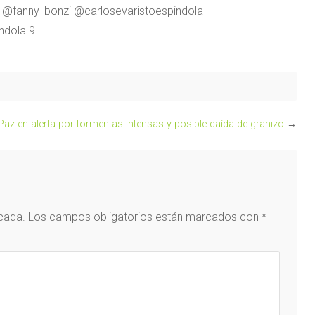
 @fanny_bonzi @carlosevaristoespindola
ndola.9
Paz en alerta por tormentas intensas y posible caída de granizo
→
icada.
Los campos obligatorios están marcados con
*