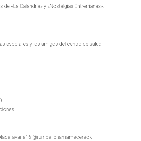
 de «La Calandria» y «Nostalgias Entrerrianas».
as escolares y los amigos del centro de salud.
0
ciones.
a @lacaravana16 @rumba_chamameceraok