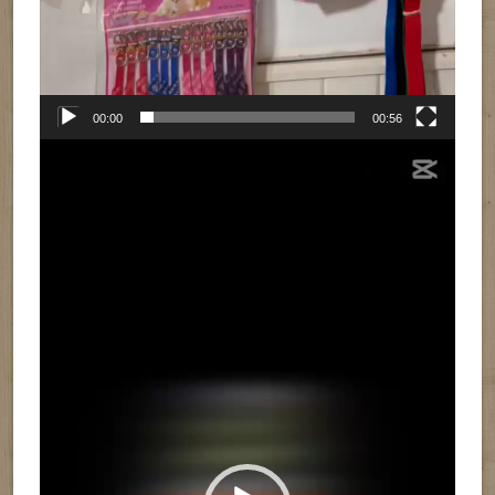
00:00
00:56
Reproductor
de
vídeo