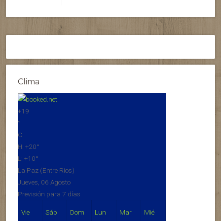
Clima
+
19
°
C
H:
+
20°
L:
+
10°
La Paz (Entre Rios)
Jueves, 06 Agosto
Previsión para 7 días
Vie
Sáb
Dom
Lun
Mar
Mié