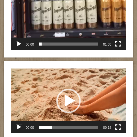
00:00
01:03
Reproductor
de
vídeo
00:00
00:18