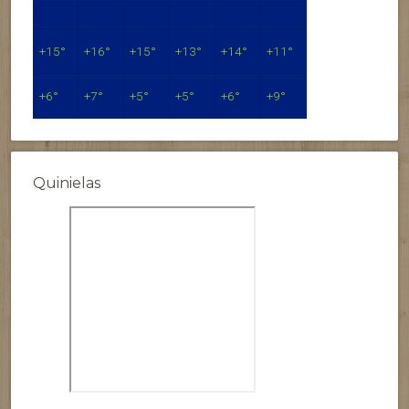
+
15°
+
16°
+
15°
+
13°
+
14°
+
11°
+
6°
+
7°
+
5°
+
5°
+
6°
+
9°
Quinielas